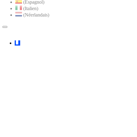
(Espagnol)
(Italien)
(Néerlandais)
MENU
PRINCIPAL
Faceboook
YouTube