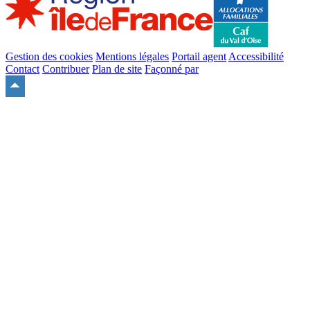
Gestion des cookies
Mentions légales
Portail agent
Accessibilité
Contact
Contribuer
Plan de site
Façonné par
Remonter
en
haut
du
site