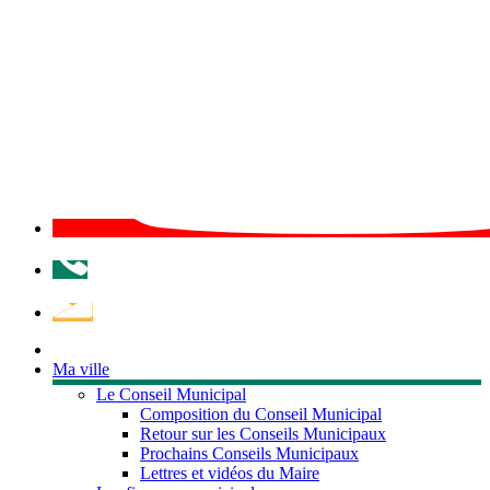
Téléphone
Démarches
et
services
Ma ville
Le Conseil Municipal
Composition du Conseil Municipal
Retour sur les Conseils Municipaux
Prochains Conseils Municipaux
Lettres et vidéos du Maire