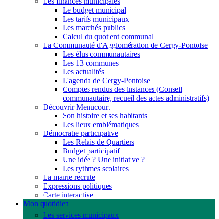
Les finances municipales
Le budget municipal
Les tarifs municipaux
Les marchés publics
Calcul du quotient communal
La Communauté d'Agglomération de Cergy-Pontoise
Les élus communautaires
Les 13 communes
Les actualités
L'agenda de Cergy-Pontoise
Comptes rendus des instances (Conseil
communautaire, recueil des actes administratifs)
Découvrir Menucourt
Son histoire et ses habitants
Les lieux emblématiques
Démocratie participative
Les Relais de Quartiers
Budget participatif
Une idée ? Une initiative ?
Les rythmes scolaires
La mairie recrute
Expressions politiques
Carte interactive
Mon quotidien
Les services municipaux