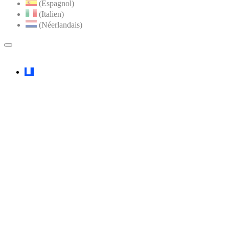
(Espagnol)
(Italien)
(Néerlandais)
MENU
PRINCIPAL
Faceboook
YouTube