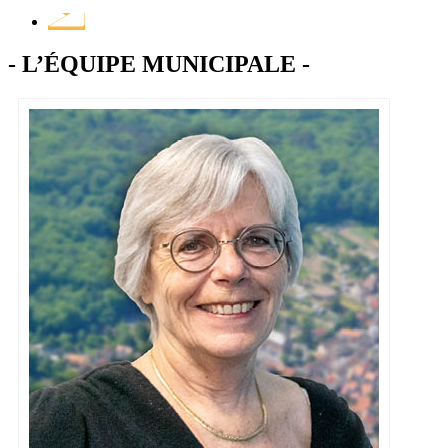
et
services
- L’ÉQUIPE MUNICIPALE -