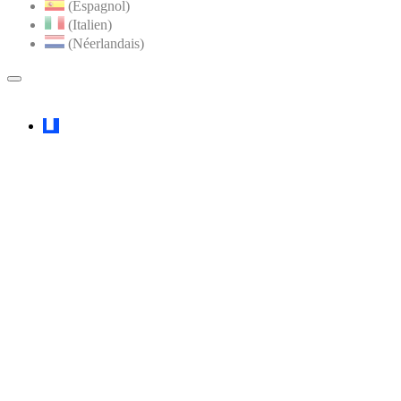
(Espagnol)
(Italien)
(Néerlandais)
MENU
PRINCIPAL
Faceboook
YouTube