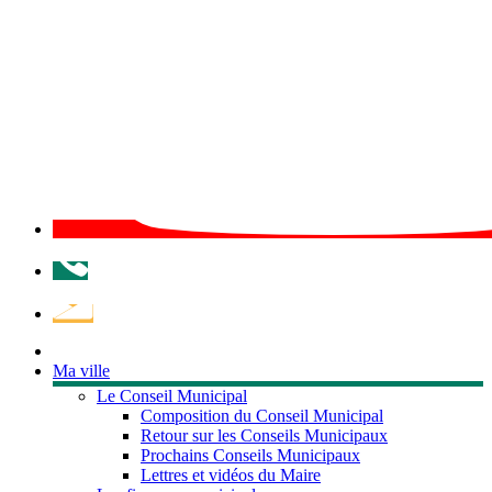
Téléphone
Démarches
et
services
Ma ville
Le Conseil Municipal
Composition du Conseil Municipal
Retour sur les Conseils Municipaux
Prochains Conseils Municipaux
Lettres et vidéos du Maire