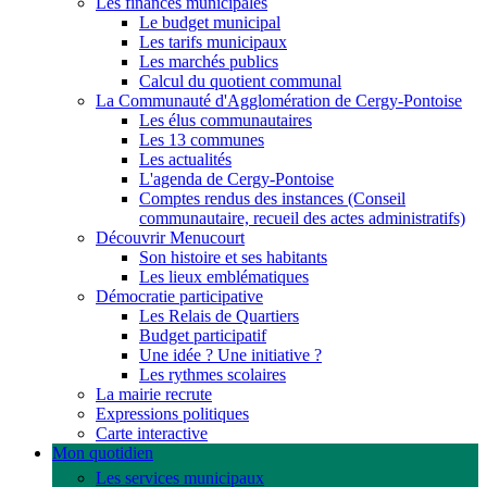
Les finances municipales
Le budget municipal
Les tarifs municipaux
Les marchés publics
Calcul du quotient communal
La Communauté d'Agglomération de Cergy-Pontoise
Les élus communautaires
Les 13 communes
Les actualités
L'agenda de Cergy-Pontoise
Comptes rendus des instances (Conseil
communautaire, recueil des actes administratifs)
Découvrir Menucourt
Son histoire et ses habitants
Les lieux emblématiques
Démocratie participative
Les Relais de Quartiers
Budget participatif
Une idée ? Une initiative ?
Les rythmes scolaires
La mairie recrute
Expressions politiques
Carte interactive
Mon quotidien
Les services municipaux