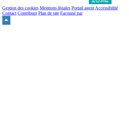
Gestion des cookies
Mentions légales
Portail agent
Accessibilité
Contact
Contribuer
Plan de site
Façonné par
Remonter
en
haut
du
site