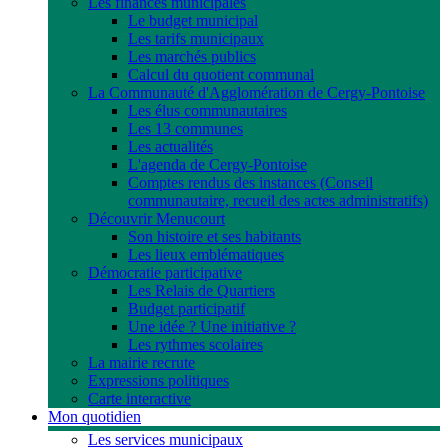
Les finances municipales
Le budget municipal
Les tarifs municipaux
Les marchés publics
Calcul du quotient communal
La Communauté d'Agglomération de Cergy-Pontoise
Les élus communautaires
Les 13 communes
Les actualités
L'agenda de Cergy-Pontoise
Comptes rendus des instances (Conseil
communautaire, recueil des actes administratifs)
Découvrir Menucourt
Son histoire et ses habitants
Les lieux emblématiques
Démocratie participative
Les Relais de Quartiers
Budget participatif
Une idée ? Une initiative ?
Les rythmes scolaires
La mairie recrute
Expressions politiques
Carte interactive
Mon quotidien
Les services municipaux