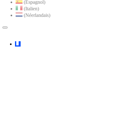
(Espagnol)
(Italien)
(Néerlandais)
MENU
PRINCIPAL
Faceboook
YouTube