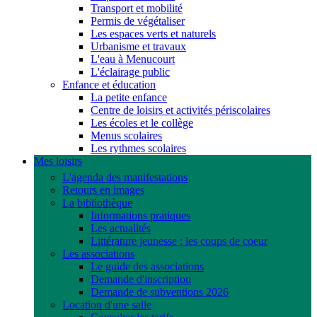
Transport et mobilité
Permis de végétaliser
Les espaces verts et naturels
Urbanisme et travaux
L'eau à Menucourt
L'éclairage public
Enfance et éducation
La petite enfance
Centre de loisirs et activités périscolaires
Les écoles et le collège
Menus scolaires
Les rythmes scolaires
Mes loisirs
L'agenda des manifestations
Retours en images
La bibliothèque
Informations pratiques
Les actualités
Littérature jeunesse : les coups de coeur
Les associations
Le guide des associations
Demande d'inscription
Demande de subventions 2026
Location d'une salle