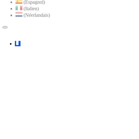
(Espagnol)
(Italien)
(Néerlandais)
MENU
PRINCIPAL
Faceboook
YouTube