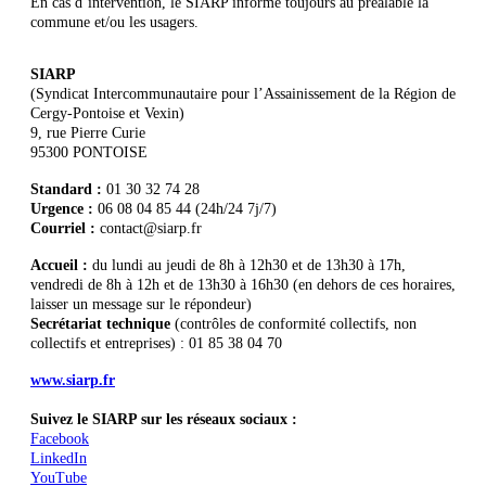
En cas d’intervention, le SIARP informe toujours au préalable la
commune et/ou les usagers.
SIARP
(Syndicat Intercommunautaire pour l’Assainissement de la Région de
Cergy-Pontoise et Vexin)
9, rue Pierre Curie
95300 PONTOISE
Standard :
01 30 32 74 28
Urgence :
06 08 04 85 44 (24h/24 7j/7)
Courriel :
contact@siarp.fr
Accueil :
du lundi au jeudi de 8h à 12h30 et de 13h30 à 17h,
vendredi de 8h à 12h et de 13h30 à 16h30 (en dehors de ces horaires,
laisser un message sur le répondeur)
Secrétariat technique
(contrôles de conformité collectifs, non
collectifs et entreprises) : 01 85 38 04 70
www.siarp.fr
Suivez le SIARP sur les réseaux sociaux :
Facebook
LinkedIn
YouTube