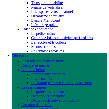
Transport et mobilité
Permis de végétaliser
Les espaces verts et naturels
Urbanisme et travaux
L'eau à Menucourt
L'éclairage public
Enfance et éducation
La petite enfance
Centre de loisirs et activités périscolaires
Les écoles et le collège
Menus scolaires
Les rythmes scolaires
Mes loisirs
L'agenda des manifestations
Retours en images
La bibliothèque
Informations pratiques
Les actualités
Littérature jeunesse : les coups de coeur
Les associations
Le guide des associations
Demande d'inscription
Demande de subventions 2026
Location d'une salle