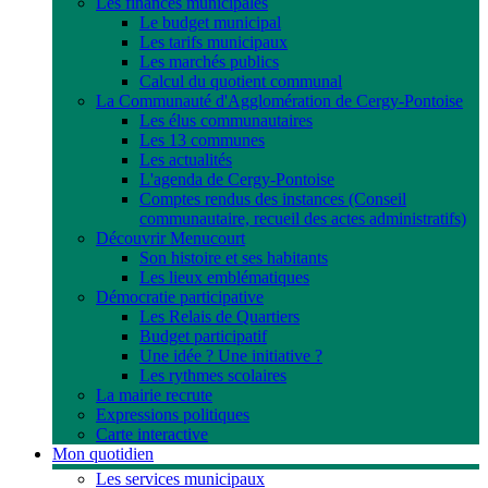
Les finances municipales
Le budget municipal
Les tarifs municipaux
Les marchés publics
Calcul du quotient communal
La Communauté d'Agglomération de Cergy-Pontoise
Les élus communautaires
Les 13 communes
Les actualités
L'agenda de Cergy-Pontoise
Comptes rendus des instances (Conseil
communautaire, recueil des actes administratifs)
Découvrir Menucourt
Son histoire et ses habitants
Les lieux emblématiques
Démocratie participative
Les Relais de Quartiers
Budget participatif
Une idée ? Une initiative ?
Les rythmes scolaires
La mairie recrute
Expressions politiques
Carte interactive
Mon quotidien
Les services municipaux