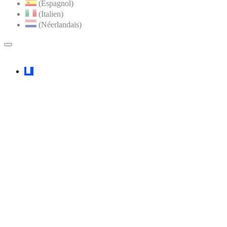
(Espagnol)
(Italien)
(Néerlandais)
MENU
PRINCIPAL
Faceboook
YouTube