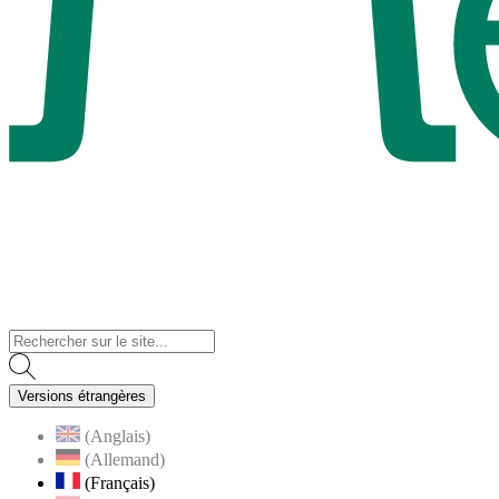
Visiter la page accueil du site de Menucourt
Versions étrangères
(Anglais)
(Allemand)
(Français)