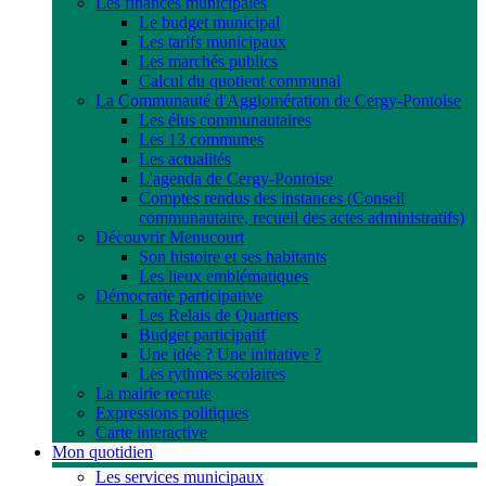
Les finances municipales
Le budget municipal
Les tarifs municipaux
Les marchés publics
Calcul du quotient communal
La Communauté d'Agglomération de Cergy-Pontoise
Les élus communautaires
Les 13 communes
Les actualités
L'agenda de Cergy-Pontoise
Comptes rendus des instances (Conseil
communautaire, recueil des actes administratifs)
Découvrir Menucourt
Son histoire et ses habitants
Les lieux emblématiques
Démocratie participative
Les Relais de Quartiers
Budget participatif
Une idée ? Une initiative ?
Les rythmes scolaires
La mairie recrute
Expressions politiques
Carte interactive
Mon quotidien
Les services municipaux