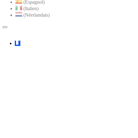
(Espagnol)
(Italien)
(Néerlandais)
MENU
PRINCIPAL
Faceboook
YouTube