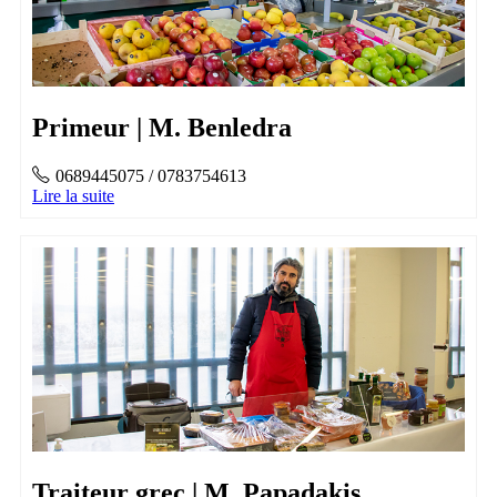
Primeur | M. Benledra
0689445075 / 0783754613
Lire la suite
Traiteur grec | M. Papadakis