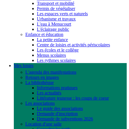
Transport et mobilité
Permis de végétaliser
Les espaces verts et naturels
Urbanisme et travaux
L'eau à Menucourt
L'éclairage public
Enfance et éducation
La petite enfance
Centre de loisirs et activités périscolaires
Les écoles et le collège
Menus scolaires
Les rythmes scolaires
Mes loisirs
L'agenda des manifestations
Retours en images
La bibliothèque
Informations pratiques
Les actualités
Littérature jeunesse : les coups de coeur
Les associations
Le guide des associations
Demande d'inscription
Demande de subventions 2026
Location d'une salle